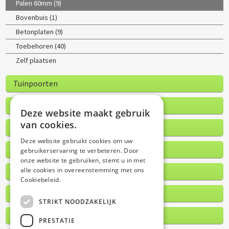
Palen 60mm (9)
Bovenbuis (1)
Betonplaten (9)
Toebehoren (40)
Zelf plaatsen
Tuinpoorten
Afsluitingen houten schutsels (1)
Deze website maakt gebruik
van cookies.
Panelen
Deze website gebruikt cookies om uw
Poortautomatisatie
gebruikerservaring te verbeteren. Door
onze website te gebruiken, stemt u in met
alle cookies in overeenstemming met ons
Handzender Ditec
Cookiebeleid.
Moderne poorten
STRIKT NOODZAKELIJK
Houten poorten
PRESTATIE