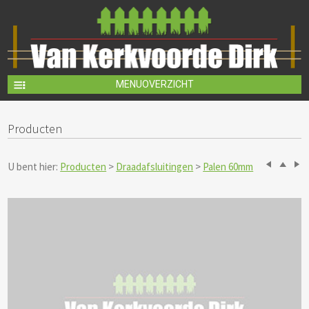
MENUOVERZICHT
Producten
U bent hier:
Producten
>
Draadafsluitingen
>
Palen 60mm