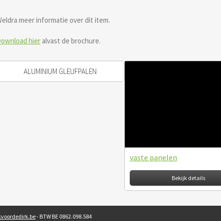
eldra meer informatie over dit item.
ownload hier
alvast de brochure.
ALUMINIUM GLEUFPALEN
vaste panelen
Bekijk details
voordedirk.be
- BTW BE 0862.098.584