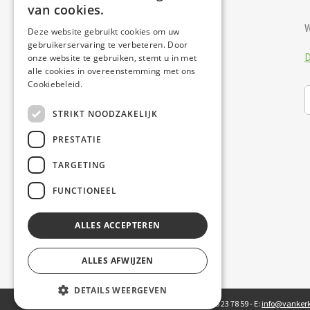
van cookies.
W
Deze website gebruikt cookies om uw
gebruikerservaring te verbeteren. Door
D
onze website te gebruiken, stemt u in met
alle cookies in overeenstemming met ons
Cookiebeleid.
STRIKT NOODZAKELIJK
PRESTATIE
TARGETING
FUNCTIONEEL
ALLES ACCEPTEREN
ALLES AFWIJZEN
DETAILS WEERGEVEN
Persijzerstraat 21 - 9080 Lochristi - T: +32 495 23 78 59 - E:
info@vankerk